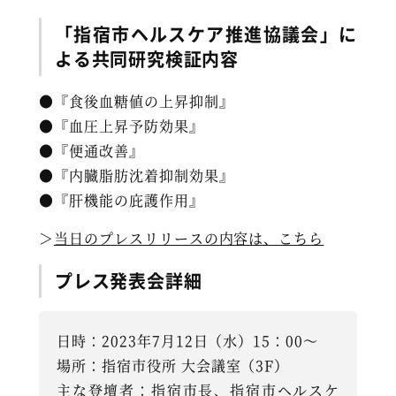
「指宿市ヘルスケア推進協議会」に
よる共同研究検証内容
●『食後血糖値の上昇抑制』
●『血圧上昇予防効果』
●『便通改善』
●『内臓脂肪沈着抑制効果』
●『肝機能の庇護作用』
＞
当日のプレスリリースの内容は、こちら
プレス発表会詳細
日時：2023年7月12日（水）15：00〜
場所：指宿市役所 大会議室（3F）
主な登壇者：指宿市長、指宿市ヘルスケ